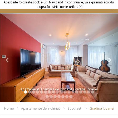
Acest site foloseste cookie-uri. Navigand in continuare, va exprimati acordul
asupra folosirii cookie-urilor.
[X]
Apartament 3 camere de inchiriat Gradina Icoanei
Home
Apartamente de inchiriat
Bucuresti
Gradina Icoanei