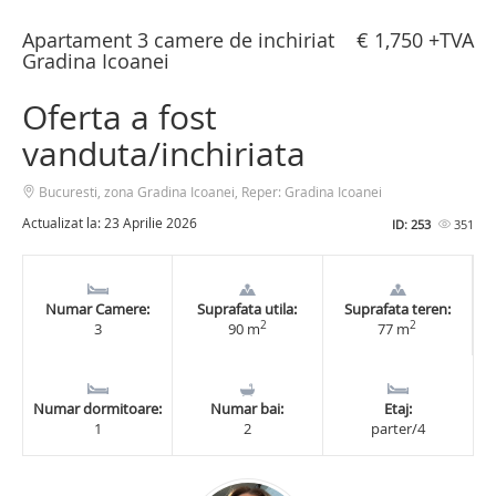
Apartament 3 camere de inchiriat
€ 1,750 +TVA
Gradina Icoanei
Oferta a fost
vanduta/inchiriata
Bucuresti, zona Gradina Icoanei, Reper: Gradina Icoanei
Actualizat la: 23 Aprilie 2026
ID: 253
351
Numar Camere:
Suprafata utila:
Suprafata teren:
2
2
3
90 m
77 m
Numar dormitoare:
Numar bai:
Etaj:
1
2
parter/4