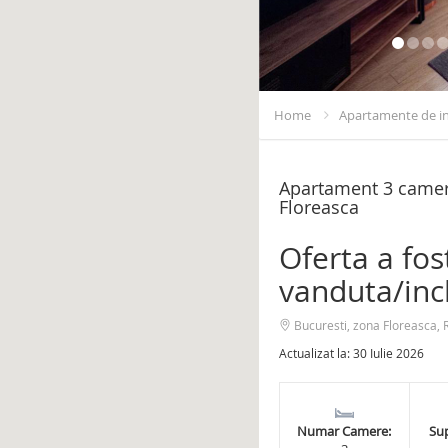
Home
Apartamente de in
Apartament 3 camere
Floreasca
Oferta a fos
vanduta/inc
Bucuresti, zona Floreasca, R
Actualizat la: 30 Iulie 2026
Numar Camere:
Sup