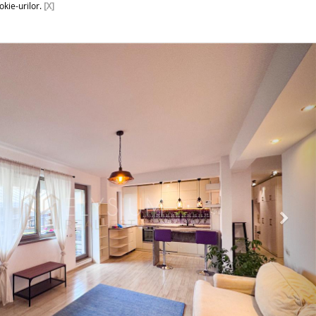
okie-urilor.
[X]