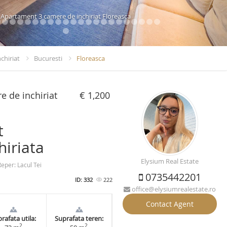
Apartament 3 camere de inchiriat Floreasca
chiriat
Bucuresti
Floreasca
 de inchiriat
€ 1,200
t
hiriata
Elysium Real Estate
eper: Lacul Tei
0735442201
ID: 332
222
office@elysiumrealestate.ro
Contact Agent
rafata utila:
Suprafata teren:
2
2