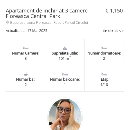
Apartament de inchiriat 3 camere
€ 1,150
Floreasca Central Park
Bucuresti, zona Floreasca, Reper: Parcul Circului
Actualizat la: 17 Mai 2025
ID: 163
503
Numar Camere:
Suprafata utila:
Numar dormitoare:
2
3
101 m
2
Numar bai:
Numar balcoane:
Etaj:
2
1
1/10